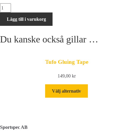
MAXXIS
RAMBLER
Lägg till i varukorg
28"
45-
Du kanske också gillar …
622
SILKSHIELD/TR
vikbart
mängd
Tufo Gluing Tape
149,00
kr
Den
Välj alternativ
här
produkten
har
flera
varianter.
Sportspec AB
De