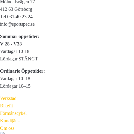
Mölndalsvägen 77
olika
412 63 Göteborg
alternativen
Tel 031-40 23 24
kan
info@sportspec.se
väljas
Sommar öppetider:
på
V 28 - V33
produktsidan
Vardagar 10-18
Lördagar STÄNGT
Ordinarie Öppettider:
Vardagar 10–18
Lördagar 10–15
Verkstad
Bikefit
Förmånscykel
Kundtjänst
Om oss