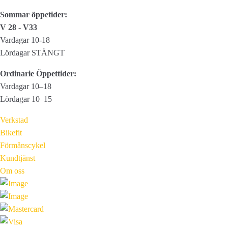
MaxxTerra
Sommar öppetider:
DD/TR
V 28 - V33
mängd
Vardagar 10-18
Lördagar STÄNGT
Ordinarie Öppettider:
Vardagar 10–18
Lördagar 10–15
Verkstad
Bikefit
Förmånscykel
Kundtjänst
Om oss