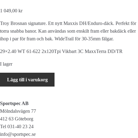
1 049,00 kr
Troy Brosnan signature. Ett nytt Maxxis DH/Enduro-däck. Perfekt för
torra snabba banor. Kan användas som enskilt fram eller bakdäck eller
ihop i par för fram och bak. WideTrail för 30-35mm fälgar.
29×2.40 WT 61-622 2x120Tpi Vikbart 3C MaxxTerra DD/TR
I lager
Maxxis
Lägg till i varukorg
Dissector
29x2.40
WT
Sportspec AB
61-
Mölndalsvägen 77
622
412 63 Göteborg
2x120Tpi
Tel 031-40 23 24
Vikbart
info@sportspec.se
3C