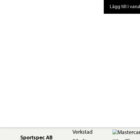
Lazer
Lägg till i var
Hjälm
lampa
mängd
Verkstad
Sportspec AB