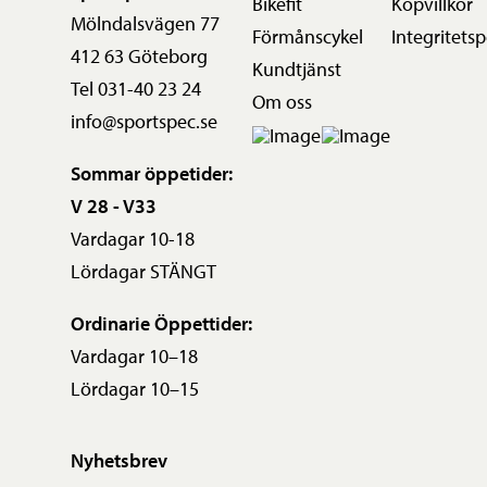
Bikefit
Köpvillkor
Mölndalsvägen 77
Förmånscykel
Integritetsp
412 63 Göteborg
Kundtjänst
Tel 031-40 23 24
Om oss
info@sportspec.se
Sommar öppetider:
V 28 - V33
Vardagar 10-18
Lördagar STÄNGT
Ordinarie Öppettider:
Vardagar 10–18
Lördagar 10–15
Nyhetsbrev