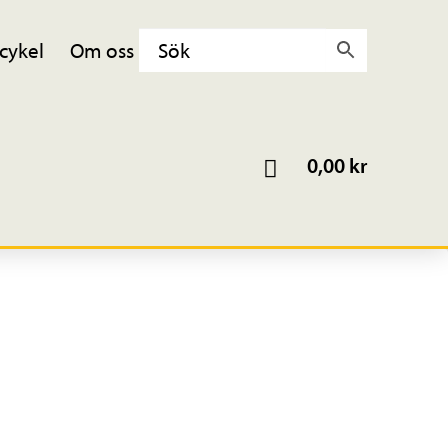
cykel
Om oss
0,00
kr