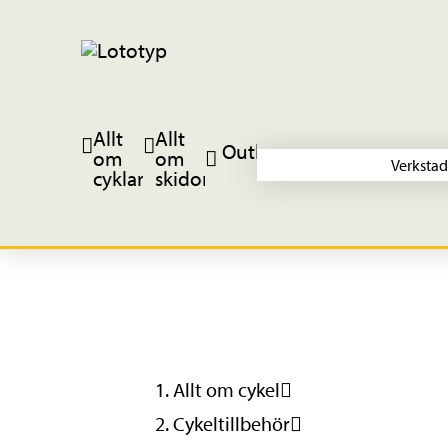
Allt
Allt
Outlet
om
om
Verkstad
cyklar
skidor
Allt om cykel
Cykeltillbehör