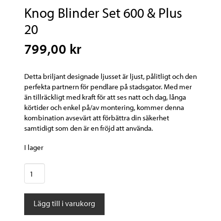
Knog Blinder Set 600 & Plus
20
799,00 kr
Detta briljant designade ljusset är ljust, pålitligt och den
perfekta partnern för pendlare på stadsgator. Med mer
än tillräckligt med kraft för att ses natt och dag, långa
körtider och enkel på/av montering, kommer denna
kombination avsevärt att förbättra din säkerhet
samtidigt som den är en fröjd att använda.
I lager
Knog
Blinder
Set
Lägg till i varukorg
600
&