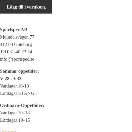
H-
Lägg till i varukorg
Vision
baklampa
mängd
Sportspec AB
Mölndalsvägen 77
412 63 Göteborg
Tel 031-40 23 24
info@sportspec.se
Sommar öppetider:
V 28 - V33
Vardagar 10-18
Lördagar STÄNGT
Ordinarie Öppettider:
Vardagar 10–18
Lördagar 10–15