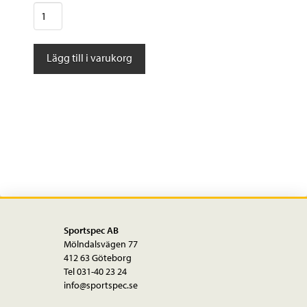
Hermans
H-
Black
Lägg till i varukorg
MR4
E-
Bike
6-
12V
mängd
Sportspec AB
Mölndalsvägen 77
412 63 Göteborg
Tel 031-40 23 24
info@sportspec.se