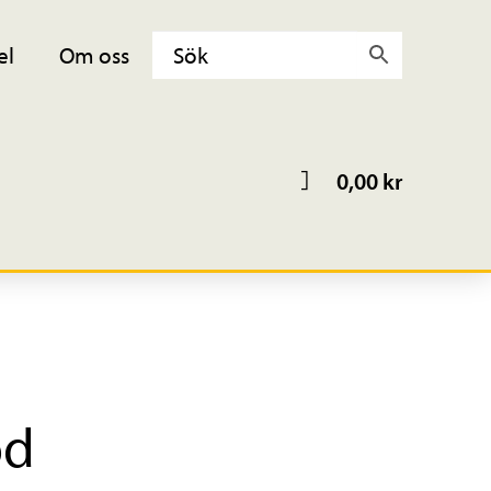
el
Om oss
0,00
kr
öd