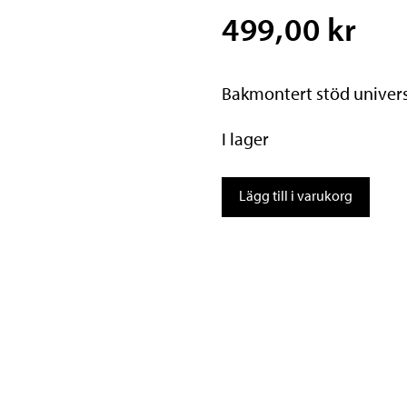
499,00 kr
Bakmontert stöd univers
I lager
Hebie
Lägg till i varukorg
Stöd
mängd