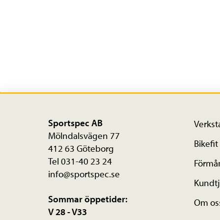
Sportspec AB
Verkst
Mölndalsvägen 77
Bikefit
412 63 Göteborg
Tel 031-40 23 24
Förmå
info@sportspec.se
Kundtj
Sommar öppetider:
Om os
V 28 - V33