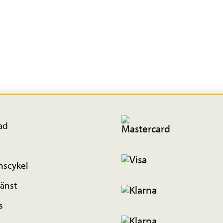
ad
nscykel
änst
s