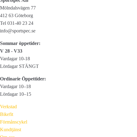
Sportspec AB
De
Mölndalsvägen 77
olika
412 63 Göteborg
alternativen
Tel 031-40 23 24
kan
info@sportspec.se
väljas
Sommar öppetider:
på
V 28 - V33
produktsidan
Vardagar 10-18
Lördagar STÄNGT
Ordinarie Öppettider:
Vardagar 10–18
Lördagar 10–15
Verkstad
Bikefit
Förmånscykel
Kundtjänst