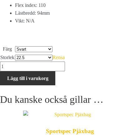
Flex index: 110
Lästbredd: 94mm
Vikt: N/A
Färg
Storlek
Rensa
HEAD
Raptor
Lägg till i varukorg
110rs
mängd
Du kanske också gillar …
Sportspec Pjäxbag