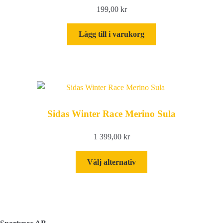
199,00
kr
Lägg till i varukorg
Sidas Winter Race Merino Sula
1 399,00
kr
Den
Välj alternativ
här
produkten
har
flera
varianter.