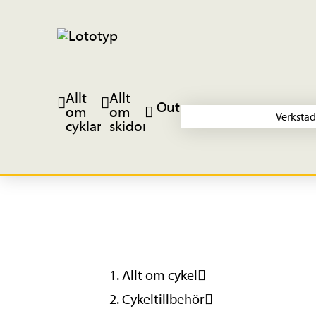
Allt
Allt
Outlet
om
om
Verkstad
cyklar
skidor
Allt om cykel
Cykeltillbehör