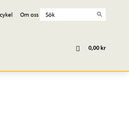
cykel
Om oss
0,00
kr