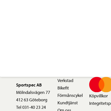
mängd
Verkstad
Sportspec AB
Bikefit
Mölndalsvägen 77
Förmånscykel
Köpvillkor
412 63 Göteborg
Kundtjänst
Integritetsp
Tel 031-40 23 24
Om oss