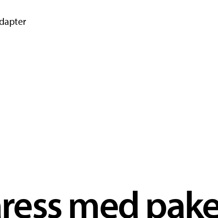
dapter
ess med paket