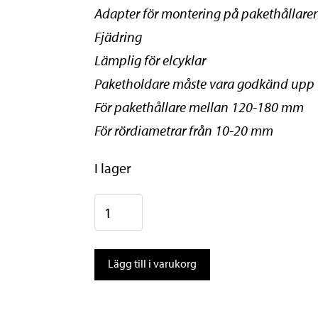
Adapter för montering på pakethållare
Fjädring
Lämplig för elcyklar
Paketholdare måste vara godkänd upp t
För pakethållare mellan 120-180 mm
För rördiametrar från 10-20 mm
I lager
Hamax
Caress
med
Lägg till i varukorg
pakethållar
adapter