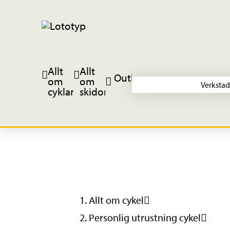
Allt
Allt
Outlet
om
om
Verkstad
cyklar
skidor
Allt om cykel
Personlig utrustning cykel