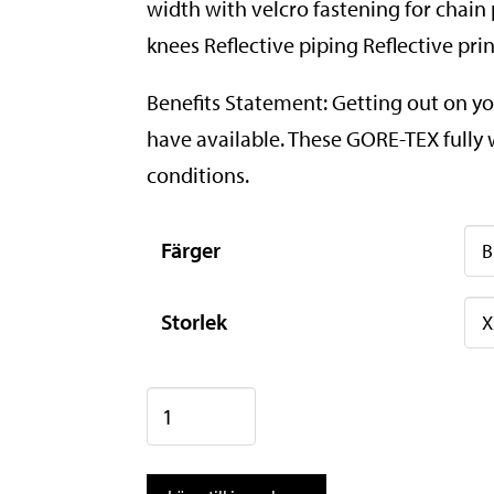
width with velcro fastening for chai
knees Reflective piping Reflective pri
Benefits Statement: Getting out on you
have available. These GORE-TEX fully 
conditions.
Färger
Storlek
GORE®
C3
GTX