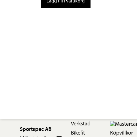
Lägg till i varukorg
ACTIVE
PANTS
mängd
Verkstad
Sportspec AB
Bikefit
Köpvillkor