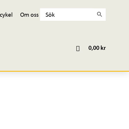
cykel
Om oss
0,00
kr