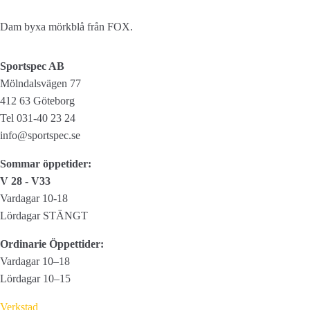
Bib
mängd
Dam byxa mörkblå från FOX.
Sportspec AB
Mölndalsvägen 77
412 63 Göteborg
Tel 031-40 23 24
info@sportspec.se
Sommar öppetider:
V 28 - V33
Vardagar 10-18
Lördagar STÄNGT
Ordinarie Öppettider:
Vardagar 10–18
Lördagar 10–15
Verkstad