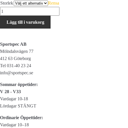
Storlek
Rensa
Falke
Warm
Lägg till i varukorg
Women
mängd
Sportspec AB
Mölndalsvägen 77
412 63 Göteborg
Tel 031-40 23 24
info@sportspec.se
Sommar öppetider:
V 28 - V33
Vardagar 10-18
Lördagar STÄNGT
Ordinarie Öppettider:
Vardagar 10–18