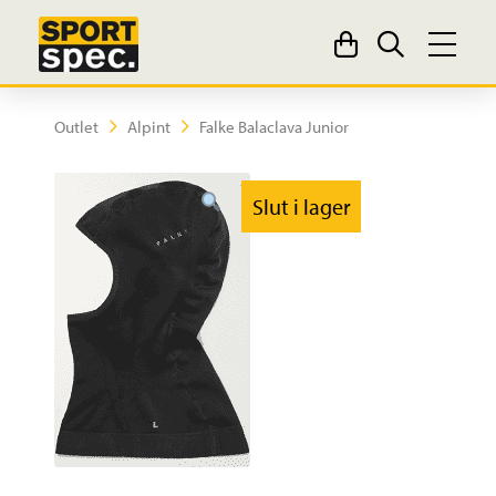
Outlet
Alpint
Falke Balaclava Junior
Slut i lager