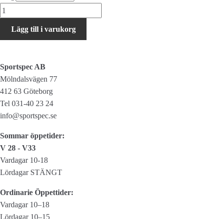
Energiapura
Coach
Lägg till i varukorg
Bag
mängd
Sportspec AB
Mölndalsvägen 77
412 63 Göteborg
Tel 031-40 23 24
info@sportspec.se
Sommar öppetider:
V 28 - V33
Vardagar 10-18
Lördagar STÄNGT
Ordinarie Öppettider:
Vardagar 10–18
Lördagar 10–15