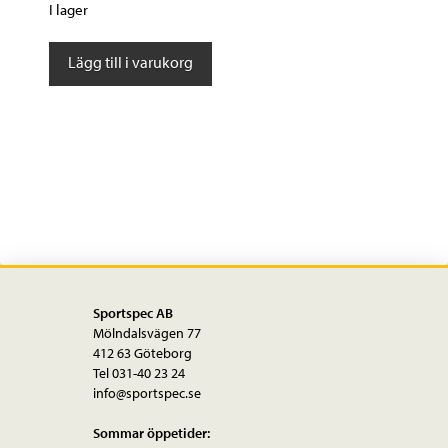
I lager
Elite
Lägg till i varukorg
Fly
Tex
klar
smoke
550
ml
mängd
Sportspec AB
Mölndalsvägen 77
412 63 Göteborg
Tel 031-40 23 24
info@sportspec.se
Sommar öppetider: