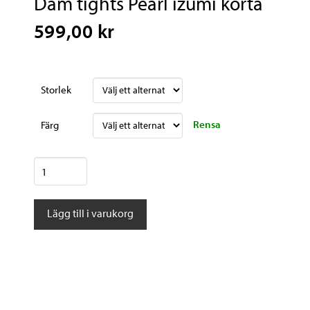
Dam tights Pearl izumi korta
599,00 kr
Storlek
Rensa
Färg
Dam
tights
Pearl
Lägg till i varukorg
izumi
korta
mängd