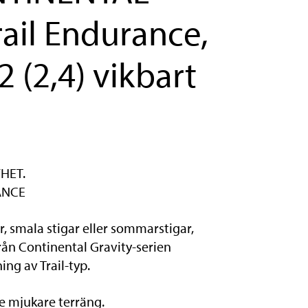
rail Endurance,
2 (2,4) vikbart
HET.
ANCE
r, smala stigar eller sommarstigar,
ån Continental Gravity-serien
ng av Trail-typ.
te mjukare terräng.