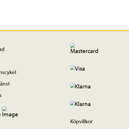
(2,4)
vikbart
mängd
ad
nscykel
änst
s
Köpvillkor