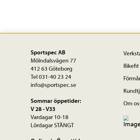
Sportspec AB
Verkst
Mölndalsvägen 77
Bikefit
412 63 Göteborg
Tel 031-40 23 24
Förmå
info@sportspec.se
Kundtj
Sommar öppetider:
Om os
V 28 - V33
Vardagar 10-18
Lördagar STÄNGT