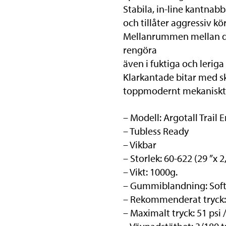
Stabila, in-line kantnabba
och tillåter aggressiv kö
Mellanrummen mellan de 
rengöra
även i fuktiga och leriga
Klarkantade bitar med s
toppmodernt mekaniskt
– Modell: Argotall Trail
– Tubless Ready
– Vikbar
– Storlek: 60-622 (29 ”x 2
– Vikt: 1000g.
– Gummiblandning: So
– Rekommenderat tryck: 3
– Maximalt tryck: 51 psi /