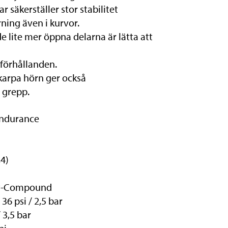
r säkerställer stor stabilitet
rning även i kurvor.
lite mer öppna delarna är lätta att
 förhållanden.
karpa hörn ger också
 grepp.
 Endurance
,4)
ft-Compound
6 psi / 2,5 bar
 3,5 bar