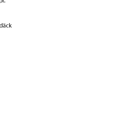
pi.
 däck