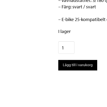
– Vävnadstäthet: 3/180 t
– Färg: svart / svart
– E-bike 25-kompatibelt
I lager
Däck
CONTINENTAL
Argotal
Lägg till i varukorg
Trail
Endurance,
29"
60-
622