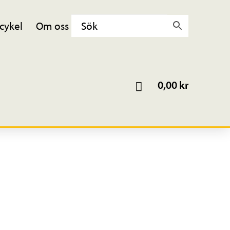
cykel
Om oss
0,00
kr