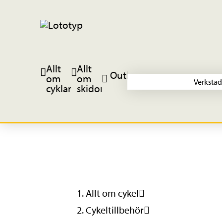
Allt
Allt
Outlet
om
om
Verkstad
cyklar
skidor
Allt om cykel
Cykeltillbehör