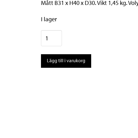
Mått B31 x H40 x D30. Vikt 1,45 kg. Vol
I lager
AtranVelo
Cykelkorg
EPIC
Lägg till i varukorg
CURVE
SVART
AVS
mängd