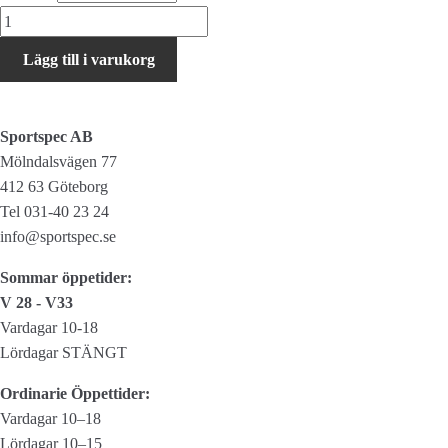
AtranVelo
Cykelkorg
Lägg till i varukorg
Daily
S
AVS
Sportspec AB
svart
Mölndalsvägen 77
mängd
412 63 Göteborg
Tel 031-40 23 24
info@sportspec.se
Sommar öppetider:
V 28 - V33
Vardagar 10-18
Lördagar STÄNGT
Ordinarie Öppettider:
Vardagar 10–18
Lördagar 10–15