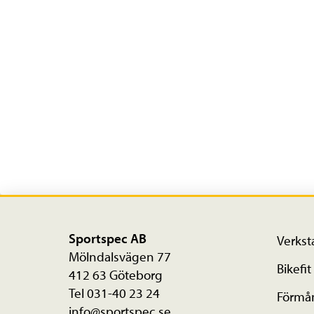
Sportspec AB
Verkst
Mölndalsvägen 77
Bikefit
412 63 Göteborg
Tel 031-40 23 24
Förmå
info@sportspec.se