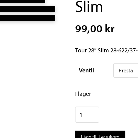
Slim
99,00 kr
Tour 28″ Slim 28-622/37
Ventil
I lager
Continental
Tour
28"
Lägg till i varukorg