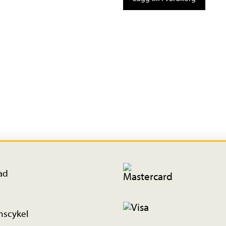
Slim
mängd
ad
nscykel