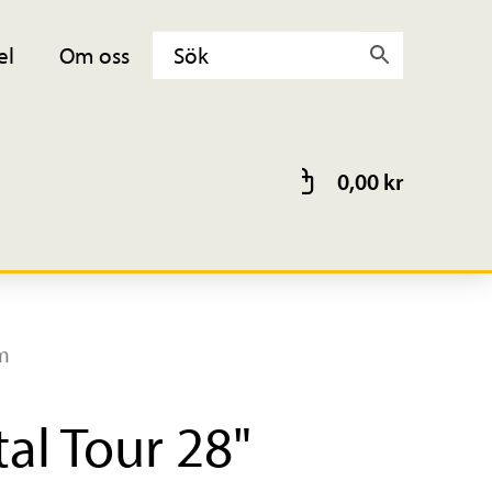
el
Om oss
0,00
kr
im
al Tour 28"