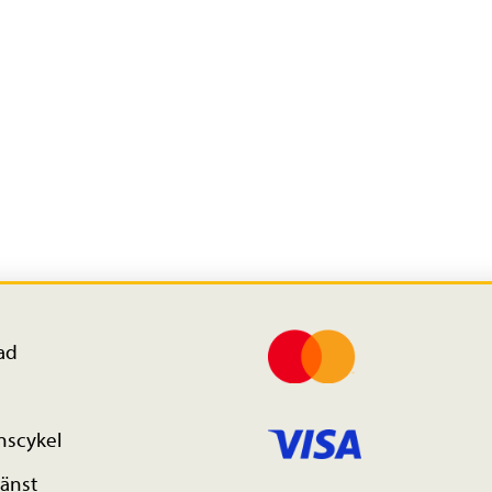
ad
nscykel
änst