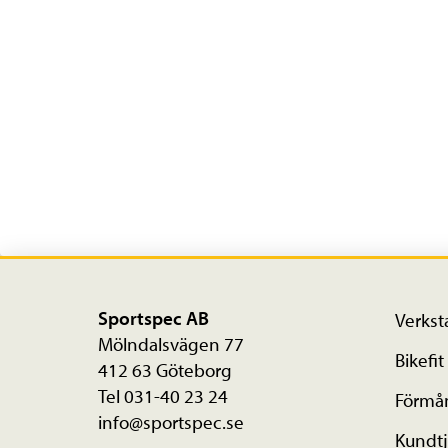
Sportspec AB
Verkst
Mölndalsvägen 77
Bikefit
412 63 Göteborg
Tel 031-40 23 24
Förmå
info@sportspec.se
Kundtj