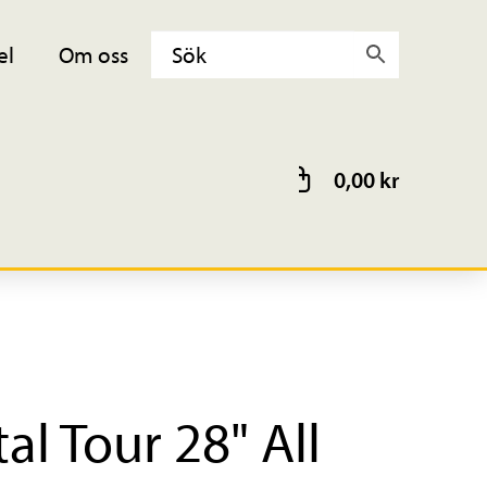
el
Om oss
0,00
kr
al Tour 28" All