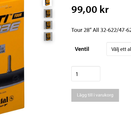
99,00 kr
Tour 28″ All 32-622/47-6
Ventil
Continental
Tour
28"
Lägg till i varukorg
All
mängd