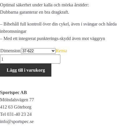
Optimal säkerhet under kalla och mörka årstider:
Dubbarna garanterar en bra dragkraft.
– Bibehåll full kontroll över din cykel, även i svängar och hårda
inbromsningar
– Med ett integrerat punkterings-skydd även mot väggryn
Dimension
Rensa
Continental
Spike
Lägg till i varukorg
120
mängd
Sportspec AB
Mölndalsvägen 77
412 63 Göteborg
Tel 031-40 23 24
info@sportspec.se