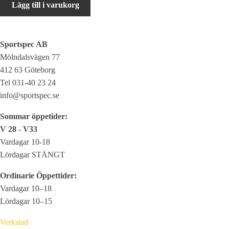
Lägg till i varukorg
26"
mängd
Sportspec AB
Mölndalsvägen 77
412 63 Göteborg
Tel 031-40 23 24
info@sportspec.se
Sommar öppetider:
V 28 - V33
Vardagar 10-18
Lördagar STÄNGT
Ordinarie Öppettider:
Vardagar 10–18
Lördagar 10–15
Verkstad