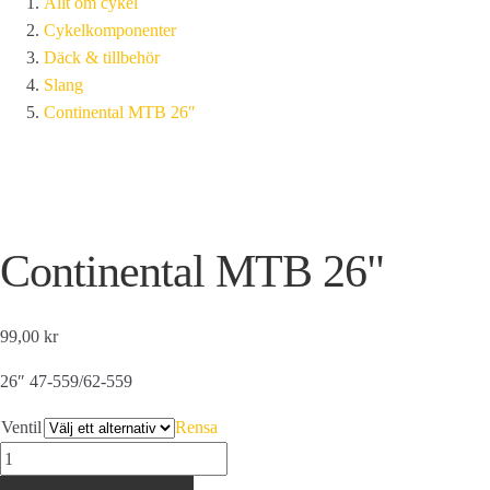
Allt om cykel
Cykelkomponenter
Däck & tillbehör
Slang
Continental MTB 26″
Continental MTB 26"
99,00 kr
26″ 47-559/62-559
Ventil
Rensa
Continental
MTB