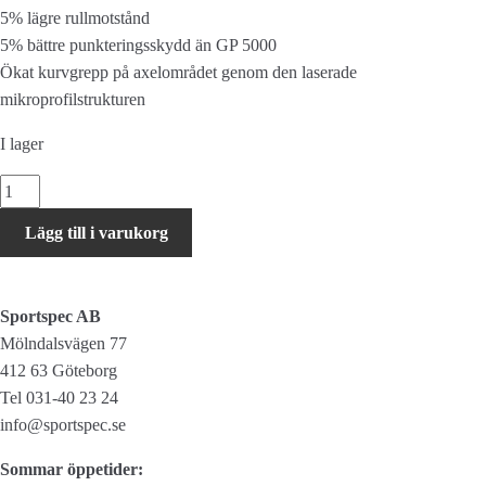
5% lägre rullmotstånd
5% bättre punkteringsskydd än GP 5000
Ökat kurvgrepp på axelområdet genom den laserade
mikroprofilstrukturen
I lager
Continental
GP5000
Lägg till i varukorg
700x25c
mängd
Sportspec AB
Mölndalsvägen 77
412 63 Göteborg
Tel 031-40 23 24
info@sportspec.se
Sommar öppetider: