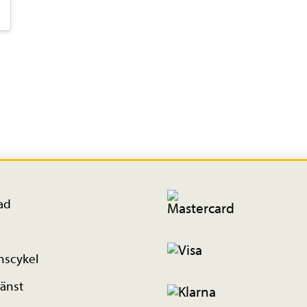
ad
nscykel
änst