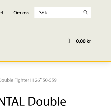
el
Om oss
0,00
kr
uble Fighter III 26″ 50-559
NTAL Double