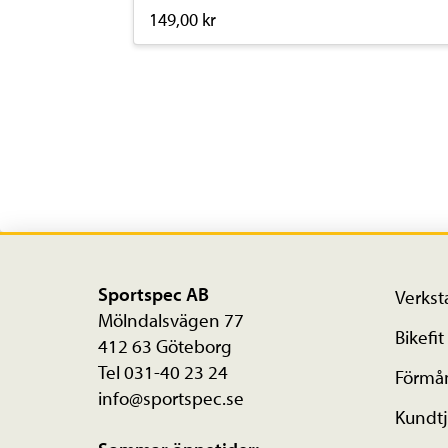
149,00
kr
Den
här
produkten
har
flera
varianter.
De
olika
Sportspec AB
Verkst
alternativen
Mölndalsvägen 77
Bikefit
kan
412 63 Göteborg
Tel 031-40 23 24
väljas
Förmå
info@sportspec.se
på
Kundtj
produktsidan