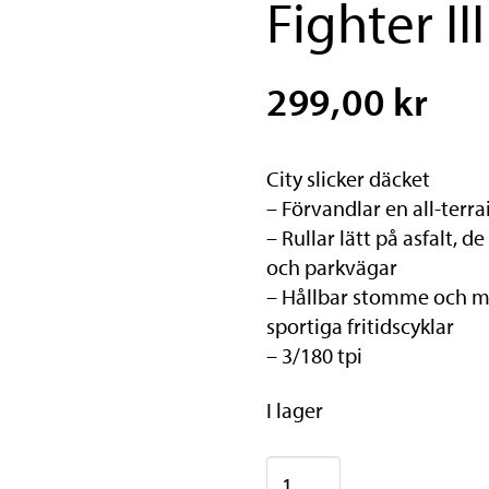
Fighter II
299,00 kr
City slicker däcket
– Förvandlar en all-terrain
– Rullar lätt på asfalt, d
och parkvägar
– Hållbar stomme och mö
sportiga fritidscyklar
– 3/180 tpi
I lager
CONTINENTAL