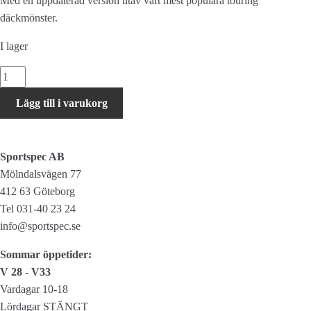
Med en uppdaterad version utav vårt mest populära touring
däckmönster.
I lager
Continental
Contact
Lägg till i varukorg
Plus
reflex
47-
Sportspec AB
622
Mölndalsvägen 77
mängd
412 63 Göteborg
Tel 031-40 23 24
info@sportspec.se
Sommar öppetider:
V 28 - V33
Vardagar 10-18
Lördagar STÄNGT