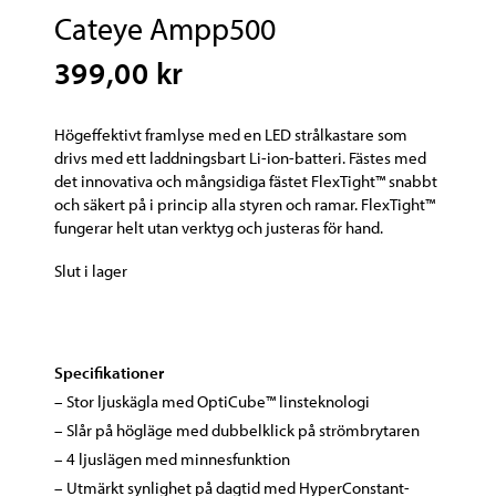
Cateye Ampp500
399,00 kr
Högeffektivt framlyse med en LED strålkastare som
drivs med ett laddningsbart Li-ion-batteri. Fästes med
det innovativa och mångsidiga fästet FlexTight™ snabbt
och säkert på i princip alla styren och ramar. FlexTight™
fungerar helt utan verktyg och justeras för hand.
Slut i lager
Specifikationer
– Stor ljuskägla med OptiCube™ linsteknologi
– Slår på högläge med dubbelklick på strömbrytaren
– 4 ljuslägen med minnesfunktion
– Utmärkt synlighet på dagtid med HyperConstant-