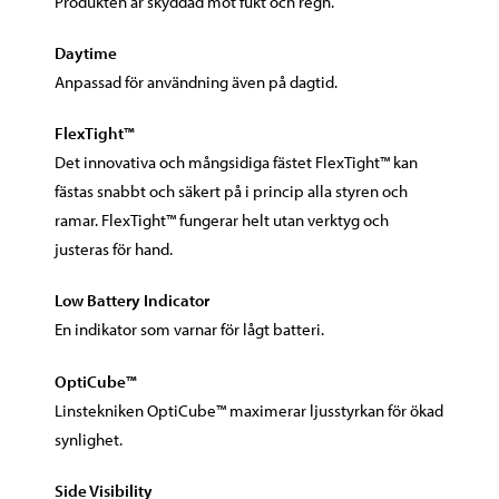
Produkten är skyddad mot fukt och regn.
Daytime
Anpassad för användning även på dagtid.
FlexTight™
Det innovativa och mångsidiga fästet FlexTight™ kan
fästas snabbt och säkert på i princip alla styren och
ramar. FlexTight™ fungerar helt utan verktyg och
justeras för hand.
Low Battery Indicator
En indikator som varnar för lågt batteri.
OptiCube™
Linstekniken OptiCube™ maximerar ljusstyrkan för ökad
synlighet.
Side Visibility