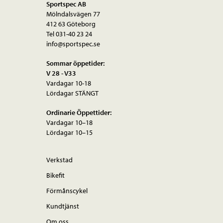
olika
Sportspec AB
Mölndalsvägen 77
alternativen
412 63 Göteborg
kan
Tel 031-40 23 24
väljas
info@sportspec.se
på
Sommar öppetider:
produktsidan
V 28 - V33
Vardagar 10-18
Lördagar STÄNGT
Ordinarie Öppettider:
Vardagar 10–18
Lördagar 10–15
Verkstad
Bikefit
Förmånscykel
Kundtjänst
Om oss