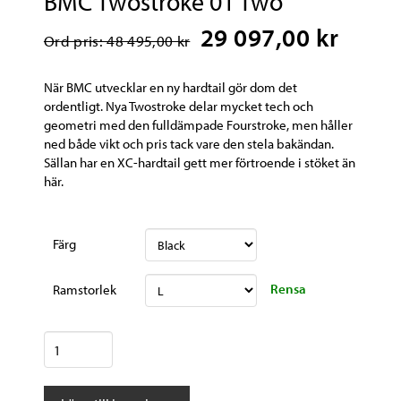
BMC Twostroke 01 Two
29 097,00 kr
Ord pris: 48 495,00 kr
När BMC utvecklar en ny hardtail gör dom det
ordentligt. Nya Twostroke delar mycket tech och
geometri med den fulldämpade Fourstroke, men håller
ned både vikt och pris tack vare den stela bakändan.
Sällan har en XC-hardtail gett mer förtroende i stöket än
här.
Färg
Rensa
Ramstorlek
BMC
Twostroke
01