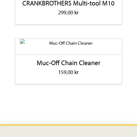
CRANKBROTHERS Multi-tool M10
299,00
kr
Muc-Off Chain Cleaner
159,00
kr
Den
här
produkten
har
flera
varianter.
De