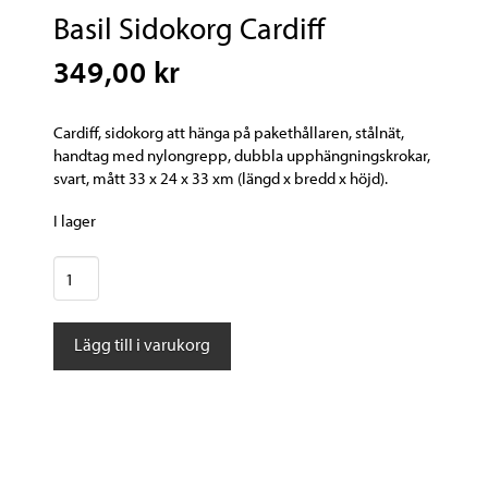
Basil Sidokorg Cardiff
349,00 kr
Cardiff, sidokorg att hänga på pakethållaren, stålnät,
handtag med nylongrepp, dubbla upphängningskrokar,
svart, mått 33 x 24 x 33 xm (längd x bredd x höjd).
I lager
Basil
Sidokorg
Cardiff
Lägg till i varukorg
mängd