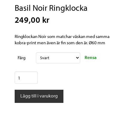
Basil Noir Ringklocka
249,00 kr
Ringklockan Noir som matchar väskan med samma
kobra-print men även är fin som den är. Ø60 mm
Rensa
Färg
Basil
Noir
Ringklocka
Lägg till i varukorg
mängd