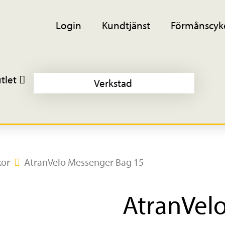
Login
Kundtjänst
Förmånscyk
tlet
Verkstad
kor
AtranVelo Messenger Bag 15
AtranVel