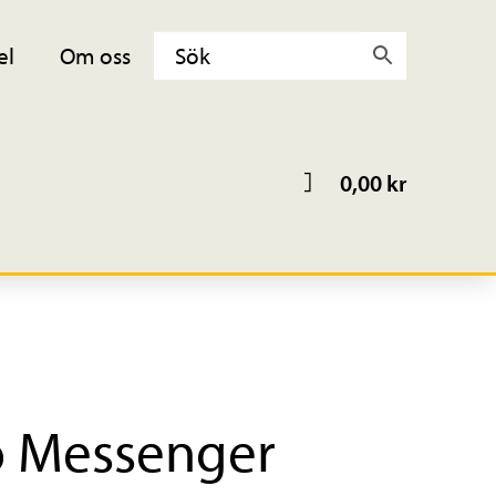
el
Om oss
0,00
kr
o Messenger