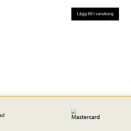
Bag
Lägg till i varukorg
15
mängd
ad