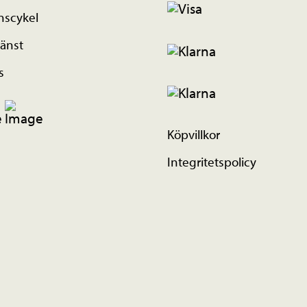
nscykel
änst
s
Köpvillkor
Integritetspolicy