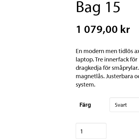
Bag 15
1 079,00 kr
En modern men tidlös ax
laptop. Tre innerfack fö
dragkedja för småprylar.
magnetlås. Justerbara o
system.
Färg
AtranVelo
Messenger