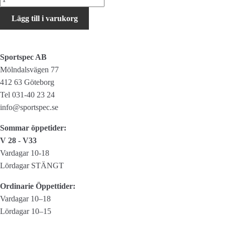
UMA
Lägg till i varukorg
GT
mängd
Sportspec AB
Mölndalsvägen 77
412 63 Göteborg
Tel 031-40 23 24
info@sportspec.se
Sommar öppetider:
V 28 - V33
Vardagar 10-18
Lördagar STÄNGT
Ordinarie Öppettider:
Vardagar 10–18
Lördagar 10–15