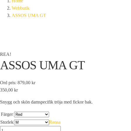
Home
Webbutik
ASSOS UMA GT
REA!
ASSOS UMA GT
Ord pris: 879,00 kr
350,00 kr
Snygg och skön damspecifik tröja med fickor bak.
Färger
Storlek
Rensa
ASSOS