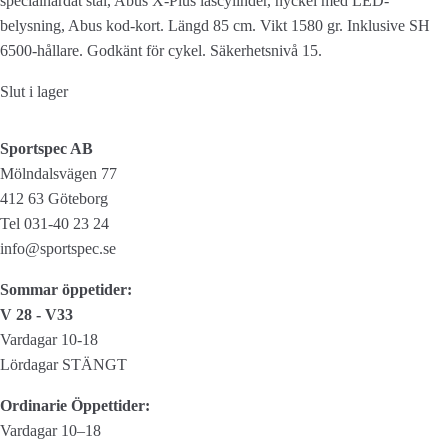
specialhärdat stål, Abus X-Plus låscylinder, nyckel med LED-
belysning, Abus kod-kort. Längd 85 cm. Vikt 1580 gr. Inklusive SH
6500-hållare. Godkänt för cykel. Säkerhetsnivå 15.
Slut i lager
Sportspec AB
Mölndalsvägen 77
412 63 Göteborg
Tel 031-40 23 24
info@sportspec.se
Sommar öppetider:
V 28 - V33
Vardagar 10-18
Lördagar STÄNGT
Ordinarie Öppettider:
Vardagar 10–18