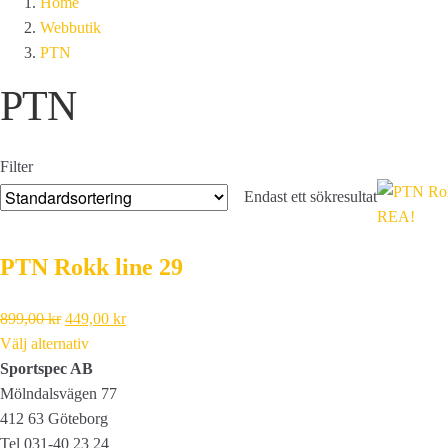
Home
Webbutik
PTN
PTN
Filter
Endast ett sökresultat
REA!
PTN Rokk line 29
Det
Det
899,00
kr
449,00
kr
ursprungliga
nuvarande
Välj alternativ
priset
priset
Sportspec AB
var:
är:
Mölndalsvägen 77
899,00 kr.
449,00 kr.
412 63 Göteborg
Tel 031-40 23 24