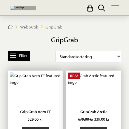
Home
Webbutik
GripGrab
GripGrab
Filter
REA!
Grip Grab Aero TT
GripGrab Arctic
Det
Det
529,00
kr
679,00
kr
339,00
kr
ursprungliga
nuvarande