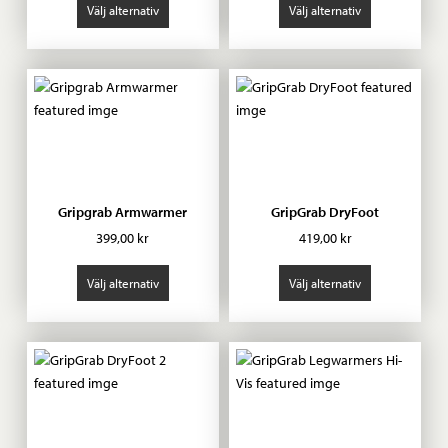
priset
priset
Välj alternativ
Välj alternativ
var:
är:
679,00 kr.
339,00 kr.
Gripgrab Armwarmer
GripGrab DryFoot
399,00
kr
419,00
kr
Välj alternativ
Välj alternativ