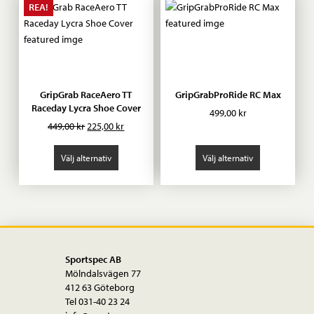
REA!
GripGrab RaceAero TT
GripGrabProRide RC Max
Raceday Lycra Shoe Cover
499,00
kr
Det
Det
449,00
kr
225,00
kr
ursprungliga
nuvarande
priset
priset
Välj alternativ
Välj alternativ
var:
är:
449,00 kr.
225,00 kr.
Sportspec AB
Mölndalsvägen 77
412 63 Göteborg
Tel 031-40 23 24