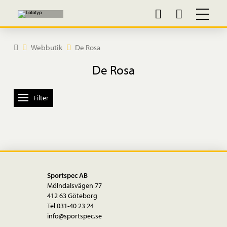
Home
Webbutik
De Rosa
De Rosa
Filter
Sportspec AB
Mölndalsvägen 77
412 63 Göteborg
Tel 031-40 23 24
info@sportspec.se