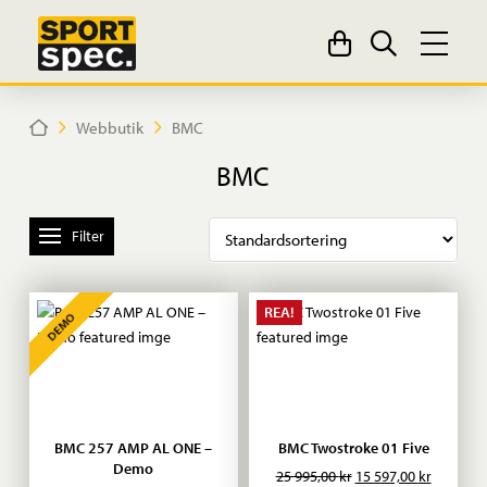
Home
Webbutik
BMC
BMC
Filter
REA!
DEMO
BMC 257 AMP AL ONE –
BMC Twostroke 01 Five
Demo
Det
Det
25 995,00
kr
15 597,00
kr