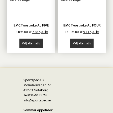
BMC Twostroke AL FIVE
BMC Twostroke AL FOUR
Det
Det
Det
Det
13 095,00
kr
7 857,00
kr
15 195,00
kr
9 117,00
kr
ursprungliga
nuvarande
ursprungliga
nuvaran
priset
priset
priset
priset
Välj alternativ
Välj alternativ
var:
är:
var:
är:
13
7
15
9
095,00 kr.
857,00 kr.
195,00 kr.
117,00 kr.
Sportspec AB
Mölndalsvägen 77
412 63 Göteborg
Tel 031-40 23 24
info@sportspec.se
Sommar öppetider: