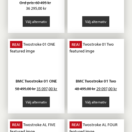
ursprungliga
nuvaran
Ord pris: 60 495 kr
priset
priset
36 295,00
kr
var:
är:
25
15
Välj alternativ
Välj alternativ
995,00 kr.
597,00 kr
REA!
REA!
BMC Twostroke 01 ONE
BMC Twostroke 01 Two
Det
Det
Det
Det
58 495,00
kr
35 097,00
kr
48 495,00
kr
29 097,00
kr
ursprungliga
nuvarande
ursprungliga
nuvaran
priset
priset
priset
priset
Välj alternativ
Välj alternativ
var:
är:
var:
är:
58
35
48
29
495,00 kr.
097,00 kr.
495,00 kr.
097,00 kr
REA!
REA!