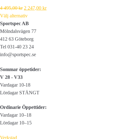
Det
Det
4 495,00
kr
2 247,00
kr
ursprungliga
nuvarande
Välj alternativ
priset
priset
Sportspec AB
var:
är:
Mölndalsvägen 77
4
2
412 63 Göteborg
495,00 kr.
247,00 kr.
Tel 031-40 23 24
info@sportspec.se
Sommar öppetider:
V 28 - V33
Vardagar 10-18
Lördagar STÄNGT
Ordinarie Öppettider:
Vardagar 10–18
Lördagar 10–15
Verkstad