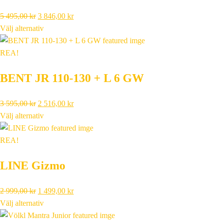
Det
Det
5 495,00
kr
3 846,00
kr
ursprungliga
nuvarande
Välj alternativ
priset
priset
var:
är:
REA!
5
3
BENT JR 110-130 + L 6 GW
495,00 kr.
846,00 kr.
Det
Det
3 595,00
kr
2 516,00
kr
ursprungliga
nuvarande
Välj alternativ
priset
priset
var:
är:
REA!
3
2
LINE Gizmo
595,00 kr.
516,00 kr.
Det
Det
2 999,00
kr
1 499,00
kr
ursprungliga
nuvarande
Välj alternativ
priset
priset