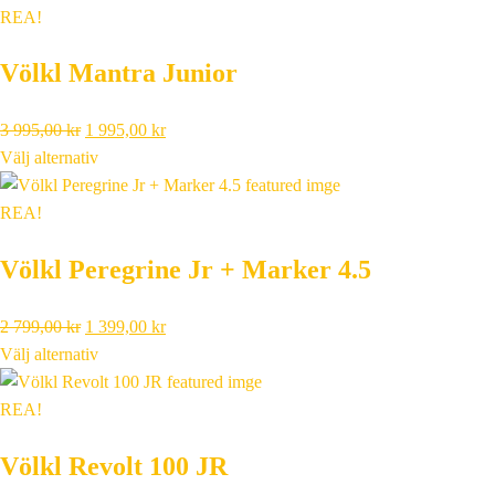
var:
är:
REA!
2
1
Völkl Mantra Junior
999,00 kr.
499,00 kr.
Det
Det
3 995,00
kr
1 995,00
kr
ursprungliga
nuvarande
Välj alternativ
priset
priset
var:
är:
REA!
3
1
Völkl Peregrine Jr + Marker 4.5
995,00 kr.
995,00 kr.
Det
Det
2 799,00
kr
1 399,00
kr
ursprungliga
nuvarande
Välj alternativ
priset
priset
var:
är:
REA!
2
1
Völkl Revolt 100 JR
799,00 kr.
399,00 kr.