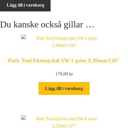
XLC
Lägg till i varukorg
TO-
S35
Du kanske också gillar …
Disc
brakes
tool
mängd
Park Tool Ekernyckel SW-1 grön 3,30mm/130″
179,00
kr
Lägg till i varukorg