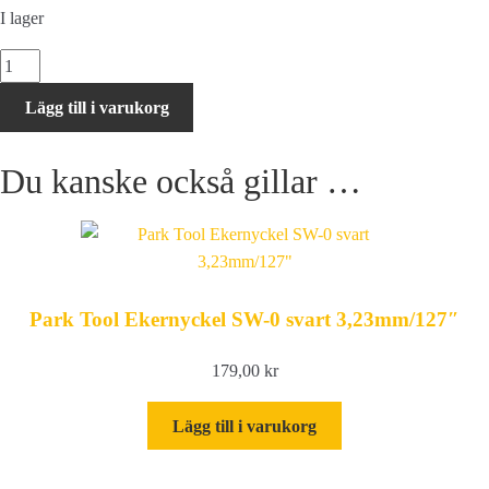
I lager
XLC
TO-
Lägg till i varukorg
S12
Cassette
Du kanske också gillar …
remover
mängd
Park Tool Ekernyckel SW-0 svart 3,23mm/127″
179,00
kr
Lägg till i varukorg