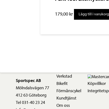
179,00
kr
Lägg till i varukor
Verkstad
Sportspec AB
Bikefit
Köpvillkor
Mölndalsvägen 77
Förmånscykel
Integritetsp
412 63 Göteborg
Kundtjänst
Tel 031-40 23 24
Om oss