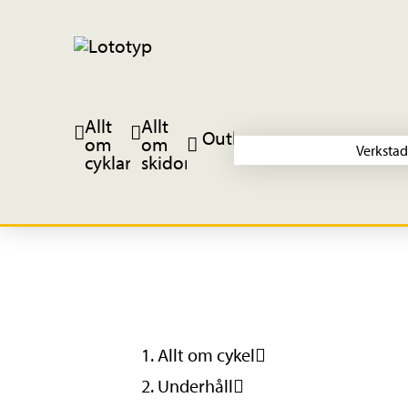
Allt
Allt
Outlet
om
om
Verkstad
cyklar
skidor
Allt om cykel
Underhåll