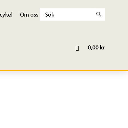
cykel
Om oss
0,00
kr