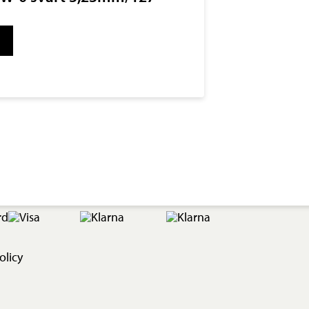
g
olicy