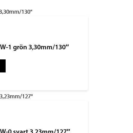
 SW-1 grön 3,30mm/130″
g
 SW-0 svart 3,23mm/127″