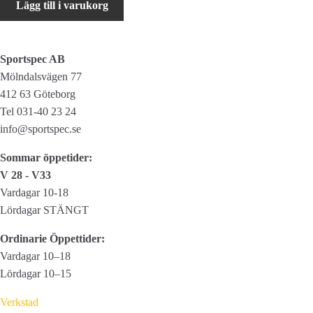
Lägg till i varukorg
Ø1,5
x
1700mm
Sportspec AB
(Lvg-
Mölndalsvägen 77
reglage)
412 63 Göteborg
mängd
Tel 031-40 23 24
info@sportspec.se
Sommar öppetider:
V 28 - V33
Vardagar 10-18
Lördagar STÄNGT
Ordinarie Öppettider:
Vardagar 10–18
Lördagar 10–15
Verkstad