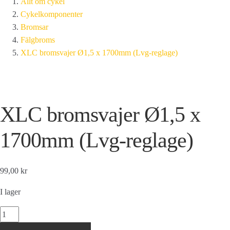
Allt om cykel
Cykelkomponenter
Bromsar
Fälgbroms
XLC bromsvajer Ø1,5 x 1700mm (Lvg-reglage)
XLC bromsvajer Ø1,5 x
1700mm (Lvg-reglage)
99,00 kr
I lager
XLC
bromsvajer