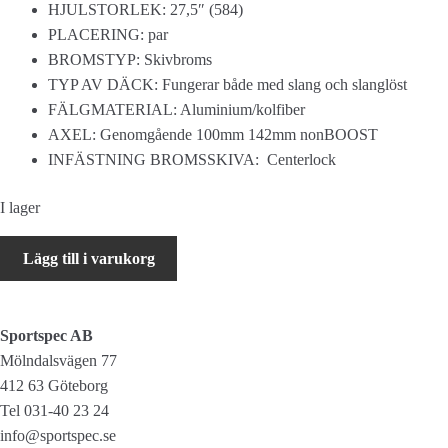
HJULSTORLEK: 27,5″ (584)
PLACERING: par
BROMSTYP: Skivbroms
TYP AV DÄCK: Fungerar både med slang och slanglöst
FÄLGMATERIAL: Aluminium/kolfiber
AXEL: Genomgående 100mm 142mm nonBOOST
INFÄSTNING BROMSSKIVA: Centerlock
I lager
WH-
Lägg till i varukorg
M9000
27,5"
15mm
Sportspec AB
Thruaxel
Mölndalsvägen 77
100mm
412 63 Göteborg
142mm
Tel 031-40 23 24
pair
info@sportspec.se
(kolfiber)