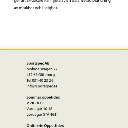
gör att skidåkare kan njuta av en balanserad blandning
av mjukhet och livlighet.
Sportspec AB
Mölndalsvägen 77
412 63 Göteborg
Tel 031-40 23 24
info@sportspec.se
Sommar öppetider:
V 28 - V33
Vardagar 10-18
Lördagar STÄNGT
Ordinarie Öppettider: