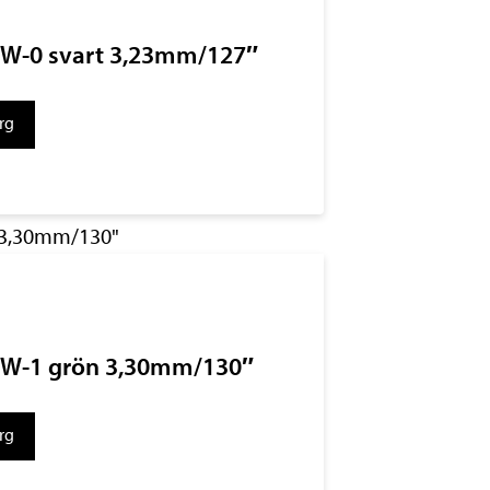
 SW-0 svart 3,23mm/127″
org
 SW-1 grön 3,30mm/130″
org