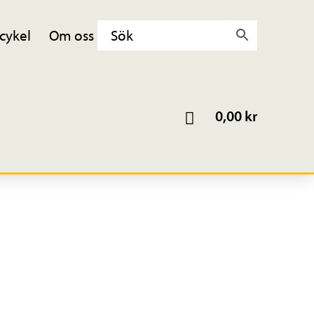
cykel
Om oss
0,00
kr