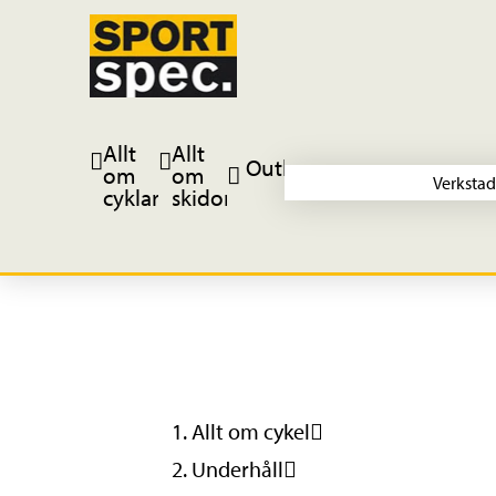
Allt
Allt
Outlet
om
om
Verkstad
cyklar
skidor
Allt om cykel
Underhåll