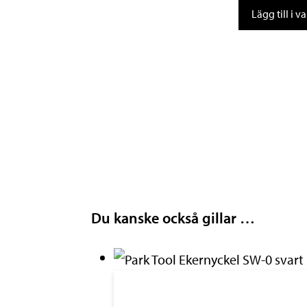
Verktygsset
Lägg till i 
PRO
kassett
mängd
Du kanske också gillar …