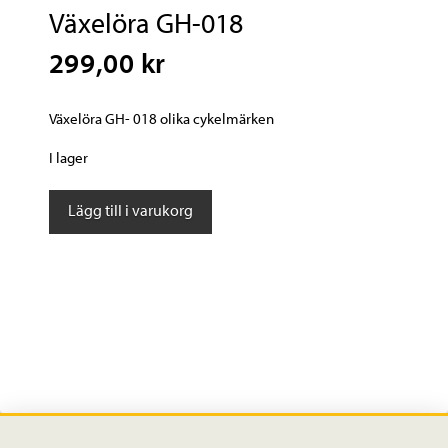
Växelöra GH-018
299,00 kr
Växelöra GH- 018 olika cykelmärken
I lager
Växelöra
Lägg till i varukorg
GH-
018
mängd