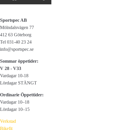
GH-
015
mängd
Sportspec AB
Mölndalsvägen 77
412 63 Göteborg
Tel 031-40 23 24
info@sportspec.se
Sommar öppetider:
V 28 - V33
Vardagar 10-18
Lördagar STÄNGT
Ordinarie Öppettider:
Vardagar 10–18
Lördagar 10–15
Verkstad
Bikefit