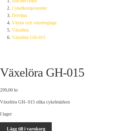
Allt om cykel
Cykelkomponenter
Drivlina
Växlar och växelreglage
Växelöra
Växelöra GH-015
Växelöra GH-015
299,00 kr
Växelöra GH- 015 olika cykelmärken
I lager
Växelöra
Lägg till i varukorg