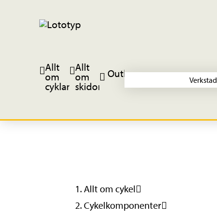
Allt
Allt
Outlet
om
om
Verkstad
cyklar
skidor
Allt om cykel
Cykelkomponenter