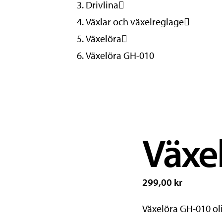
Drivlina
Växlar och växelreglage
Växelöra
Växelöra GH-010
Växe
299,00 kr
Växelöra GH-010 ol