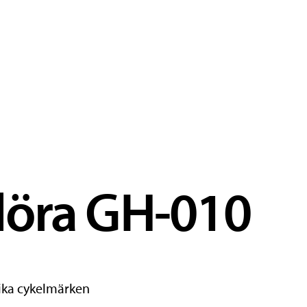
löra GH-010
ika cykelmärken