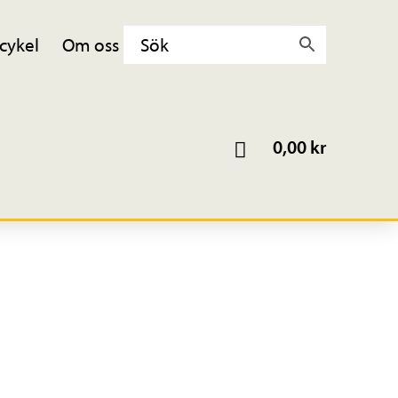
cykel
Om oss
0,00
kr