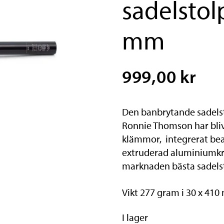
sadelstol
mm
999,00 kr
Den banbrytande sadelst
Ronnie Thomson har bliv
klämmor, integrerat bea
extruderad aluminiumkro
marknaden bästa sadelst
Vikt 277 gram i 30 x 410
I lager