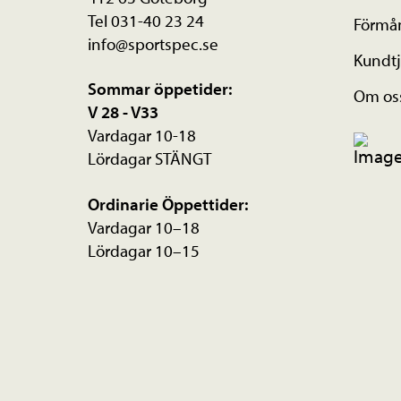
Tel 031-40 23 24
Förmå
info@sportspec.se
Kundtj
Sommar öppetider:
Om os
V 28 - V33
Vardagar 10-18
Lördagar STÄNGT
Ordinarie Öppettider:
Vardagar 10–18
Lördagar 10–15