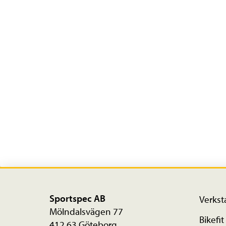
Sportspec AB
Verkst
Mölndalsvägen 77
Bikefit
412 63 Göteborg