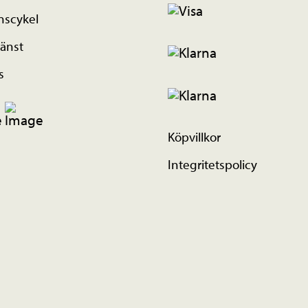
nscykel
änst
s
Köpvillkor
Integritetspolicy