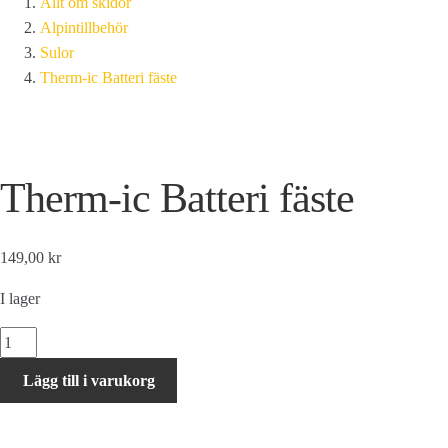
Allt om skidor
Alpintillbehör
Sulor
Therm-ic Batteri fäste
Therm-ic Batteri fäste
149,00 kr
I lager
Therm-
ic
Lägg till i varukorg
Batteri
fäste
mängd